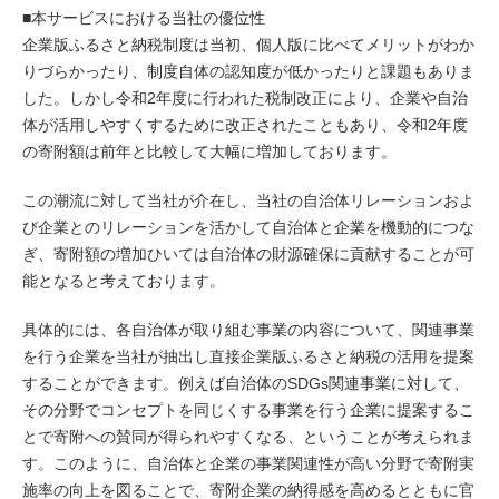
■本サービスにおける当社の優位性
企業版ふるさと納税制度は当初、個人版に比べてメリットがわか
りづらかったり、制度自体の認知度が低かったりと課題もありま
した。しかし令和2年度に行われた税制改正により、企業や自治
体が活用しやすくするために改正されたこともあり、令和2年度
の寄附額は前年と比較して大幅に増加しております。
この潮流に対して当社が介在し、当社の自治体リレーションおよ
び企業とのリレーションを活かして自治体と企業を機動的につな
ぎ、寄附額の増加ひいては自治体の財源確保に貢献することが可
能となると考えております。
具体的には、各自治体が取り組む事業の内容について、関連事業
を行う企業を当社が抽出し直接企業版ふるさと納税の活用を提案
することができます。例えば自治体のSDGs関連事業に対して、
その分野でコンセプトを同じくする事業を行う企業に提案するこ
とで寄附への賛同が得られやすくなる、ということが考えられま
す。このように、自治体と企業の事業関連性が高い分野で寄附実
施率の向上を図ることで、寄附企業の納得感を高めるとともに官