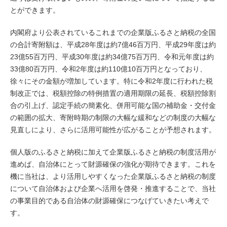
とができます。
内閣府より公表されているこれまでの企業版ふるさと納税の全国
の合計寄附額は、平成28年度は約7億46百万円、平成29年度は約
23億55百万円、平成30年度は約34億75百万円、令和元年度は約
33億80百万円、令和2年度は約110億10百万円となっており、
徐々にその金額が増加しています。特に令和2年度に行われた税
制改正では、税額控除の特例措置の適用期限の延長、税額控除割
合の引上げ、認定手続の簡素化、併用可能な国の補助金・交付金
の範囲の拡大、寄附時期の制限の大幅な緩和などの制度の大幅な
見直しにより、さらに活用可能性が広がることが予想されます。
個人版のふるさと納税に加えて企業版ふるさと納税の制度活用が
進めば、自治体にとって財源確保の強化が期待できます。これを
機に当社は、より活用しやすくなった企業版ふるさと納税の制度
について自治体および企業へ活用を啓発・推進することで、当社
の事業目的である自治体の財源確保につなげていきたい考えで
す。