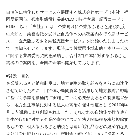
自治体に特化したサービスを展開する株式会社ホープ（本社：福
岡県福岡市、代表取締役社長兼CEO：時津孝康、証券コード：
6195、以下「当社」）は、企業向けに企業版ふるさと納税制度
の周知と、業務委託を受けた自治体への納税案内を行う新サービ
ス、「企業版ふるさと納税支援サービス」を開始いたしましたの
で、お知らせいたします。現時点で佐賀県小城市他と本サービス
に関する業務委託契約を締結し、合計2自治体に対するふるさと
納税のご案内を、全国の企業へ開始しております。
■背景・目的
企業版ふるさと納税制度は、地方創生の取り組みをさらに加速化
させていくために、自治体が民間資金も活用して地方版総合戦略
に基づく事業を積極的に実施していく必要があるとの制度趣旨か
ら、地方創生事業に対する法人の寄附を促す制度として2016年4
月に内閣府により創設されました。それぞれの自治体が行う地方
創生の取組に対する企業の寄附について法人関係税を税額控除す
るもので、個人版ふるさと納税とは違い返礼品などの経済的な見
返りは受け取れないものの、寄附金の使い道について指定するこ