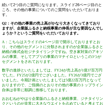
続いて2つ目のご質問になります。スライド26ページ目のと
ころ、その他の事業についてのご質問をいただいておりま
す。
Q2：その他の事業の売上高がかなり大きくなってきており
ますが、企業版ふるさと納税事業の伸長が主な要因なんでし
ょうか？というご質問をいただいております。
A：こちらはスライドの4ページ目で開示しておりますとお
り、その他のセグメントに分類されますのが企業版ふるさと
納税の株式会社ジチタイリンクですね。空き家対策のアキソ
ルの事業、そしてアプリの事業のマチイロというこの3つが
セグメントをされております。
数字の進捗といたしましては、FY24が売上高が1億37百万円
でした。FY25が2億円でございました。FY26が3億円でござ
いました。今期計画といたしましては5億22百万円となって
おりますので、ご指摘のとおりその他の事業のトップライン
自体は非常に順調に推移しております。
おおむねがやはり企業版のふるさと納税事業、ジチタイリン
クというのが非常に大きなウエイトを占めていると考えてお