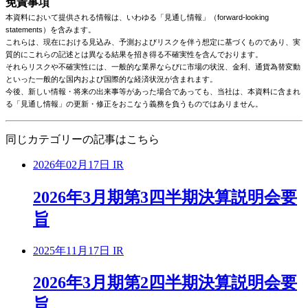
免責事項
本資料において提供される情報は、いわゆる「見通し情報」（forward-looking
statements）を含みます。
これらは、現在における見込み、予測およびリスクを伴う想定に基づくものであり、実
質的にこれらの記述とは異なる結果を招き得る不確実性を含んでおります。
それらリスクや不確実性には、一般的な業界ならびに市場の状況、金利、通貨為替変動
といった一般的な国内および国際的な経済状況が含まれます。
今後、新しい情報・将来の出来事等があった場合であっても、当社は、本資料に含まれ
る「見通し情報」の更新・修正をおこなう義務を負うものではありません。
同じカテゴリーの記事はこちら
2026年02月17日
IR
2026年3月期第3四半期決算説明会要
旨
2025年11月17日
IR
2026年3月期第2四半期決算説明会要
旨