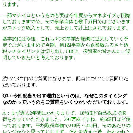
ります。
一部マチイロというものも実は今年度からマネタイズが開始
しておりますので、その事業自体も数千万円ではございます
がストック収入として、売上として計上はされております。
基本的には今後、これら3つの事業が順調に拡大していく予
定でございますので今期、第1四半期から企業版ふるさと納
税ジチタイリンクは切り出してIR上、投資家の皆さんにご説
明していきたいと考えております。
続いて3つ目のご質問になります。配当についてご質問いた
だいております。
Q3：今回配当を出す理由というのは、なぜこのタイミング
なのかっていうのをご質問をいくつかいただいております。
A：まず過去2年間にわたりまして、18%ほど自己株式で取
得をさせていただきました。291万株ですね。約6億円ほど使
っております。平均取得単価で210円～215円、そのあたりの
レンジかなと思っております。それを終えた後、われわれと