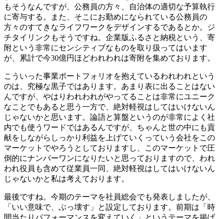
もそうなんですが、公務員の方々、自治体の適切な予算執行
に寄与する。また、そこにお勤めになられている公務員の
方々のすてきなライフワークをデザインするであるとか。ジ
チタイリンクもそうですね。企業版ふるさと納税という、寄
附という非常にセンシティブなものを取り扱ってはいます
が、累計で今30億円ほどわれわれは寄附を集めております。
こういった事業ポートフォリオを抱えているわれわれという
のは、究極な黒子ではあります。あまり表に出ることはない
んですが、やはりわれわれがやってることは非常にユニーク
なことでもあると思う一方で、絶対軽視はしてはいけないん
じゃないかと思います。論語と算盤というのが非常によく社
内でも使うワードではあるんですが、ちゃんと世の中にも貢
献をしながらしっかり利益を上げていくっていう会社をこの
マーケットでやろうとしておりますし、このマーケットで圧
倒的にナンバーワンになりたいと思っておりますので、われ
われ役員も含めて従業員一同、絶対軽視はしてはいけないん
じゃないかと私は考えております。
最後ですね。今期のテーマを社員総会でも発表しましたが、
「いい意味で、ぶっ壊す」と設定しております。前期は「時
間当たりパフォーマンスを変えていく」というテーマを掲げ