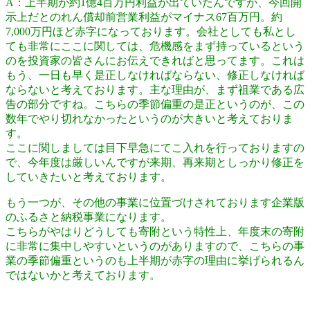
A：上半期が約1億4百万円利益が出ていたんですが、今回開
示上だとのれん償却前営業利益がマイナス67百万円。約
7,000万円ほど赤字になっております。会社としても私とし
ても非常にここに関しては、危機感をまず持っているという
のを投資家の皆さんにお伝えできればと思ってます。これは
もう、一日も早く是正しなければならない、修正しなければ
ならないと考えております。主な理由が、まず祖業である広
告の部分ですね。こちらの季節偏重の是正というのが、この
数年でやり切れなかったというのが大きいと考えておりま
す。
ここに関しましては目下早急にてこ入れを行っておりますの
で、今年度は厳しいんですが来期、再来期としっかり修正を
していきたいと考えております。
もう一つが、その他の事業に位置づけされております企業版
のふるさと納税事業になります。
こちらがやはりどうしても寄附という特性上、年度末の寄附
に非常に集中しやすいというのがありますので、こちらの事
業の季節偏重というのも上半期が赤字の理由に挙げられるん
ではないかと考えております。