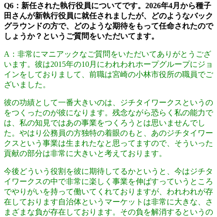
Q6：新任された執行役員についてです。2026年4月から種子
田さんが新執行役員に就任されましたが、どのようなバック
グラウンドの方で、どのような期待をもって任命されたので
しょうか？というご質問をいただいてます。
A：非常にマニアックなご質問をいただいてありがとうござ
います。彼は2015年の10月にわれわれホープグループにジョ
インをしておりまして、前職は宮崎の小林市役所の職員でご
ざいました。
彼の功績として一番大きいのは、ジチタイワークスというの
をつくったのが彼になります。残念ながら恐らく私の能力で
は、私の知見ではあの事業をつくろうとは思いませんでし
た。やはり公務員の方独特の着眼のもと、あのジチタイワー
クスという事業は生まれたなと思ってますので、そういった
貢献の部分は非常に大きいと考えております。
今後どういう役割を彼に期待してるかというと、今はジチタ
イワークスの中で非常に楽しく事業を伸ばすっていうところ
でやりがいを持って働いてくれておりますが、われわれが存
在しております自治体というマーケットは非常に大きな、さ
まざまな負が存在しております。その負を解消するというの