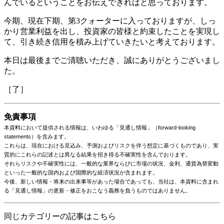
んでいるということをお伝えできればと思っております。
今期、現在下期、第3クォーターに入っておりますが、しっ
かり営業利益を出し、投資家の皆様と約束したことを実現し
て、引き続き信用を積み上げていきたいと考えております。
本日は最後までご清聴いただき、誠にありがとうございまし
た。
［了］
免責事項
本資料において提供される情報は、いわゆる「見通し情報」（forward-looking
statements）を含みます。
これらは、現在における見込み、予測およびリスクを伴う想定に基づくものであり、実
質的にこれらの記述とは異なる結果を招き得る不確実性を含んでおります。
それらリスクや不確実性には、一般的な業界ならびに市場の状況、金利、通貨為替変動
といった一般的な国内および国際的な経済状況が含まれます。
今後、新しい情報・将来の出来事等があった場合であっても、当社は、本資料に含まれ
る「見通し情報」の更新・修正をおこなう義務を負うものではありません。
同じカテゴリーの記事はこちら