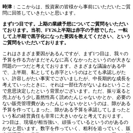
時津
：
ここからは、投資家の皆様から事前にいただいたご質
問に回答していきたいと思います。
まず1つ目です。上期の業績予想についてご質問をいただい
ております。当初、FY26上半期は赤字の予想でした。一転
して上半期で黒字化になった要因を教えてください、という
ご質問をいただいております。
これはさまざま要因があるんですが、まず1つ目は、我々の
予算を作る力がまだそんなに高くなかったというのが大きな
問題の一つだと考えております。さまざまな議論がある中
で、上半期、私としても赤字というのはとても承認しがた
い、許容しがたい事実でございましたが、中長期的な成長を
考えていったときに、それは一部仕方がないよねということ
で意思決定したという背景がございます。
ただ、振り返ると
売上がもう少し蓋然性高く読めたんじゃないかとか、必要の
ない販売管理費があったんじゃないかというのは、隙がある
予算を作ってしまった、隙がある予算を承認してしまったと
いう私の経営責任も非常に大きいかなと考えております。
2つ目は、現場が相当強い、頑張っているというのがあるの
かなと思います。数字を作っていく、粗利を追っていく、販