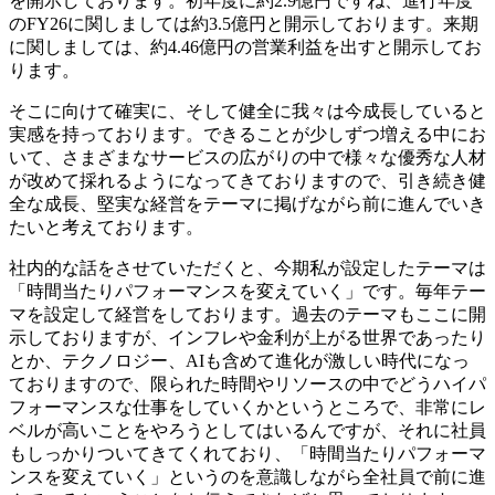
を開示しております。初年度に約2.9億円ですね、進行年度
のFY26に関しましては約3.5億円と開示しております。来期
に関しましては、約4.46億円の営業利益を出すと開示してお
ります。
そこに向けて確実に、そして健全に我々は今成長していると
実感を持っております。できることが少しずつ増える中にお
いて、さまざまなサービスの広がりの中で様々な優秀な人材
が改めて採れるようになってきておりますので、引き続き健
全な成長、堅実な経営をテーマに掲げながら前に進んでいき
たいと考えております。
社内的な話をさせていただくと、今期私が設定したテーマは
「時間当たりパフォーマンスを変えていく」です。毎年テー
マを設定して経営をしております。過去のテーマもここに開
示しておりますが、インフレや金利が上がる世界であったり
とか、テクノロジー、AIも含めて進化が激しい時代になっ
ておりますので、限られた時間やリソースの中でどうハイパ
フォーマンスな仕事をしていくかというところで、非常にレ
ベルが高いことをやろうとしてはいるんですが、それに社員
もしっかりついてきてくれており、「時間当たりパフォーマ
ンスを変えていく」というのを意識しながら全社員で前に進