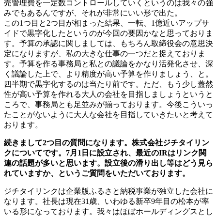
売管理費を一定数コントロールしていくというのは我々の強
みでもあるんですが、それが非常にいい形で出た。
この1つ目と2つ目が相まった結果、一転、1億近いアップサ
イドで黒字化したというのが今回の要因かなと思っておりま
す。
予算の承認に関しましては、もちろん取締役会の意思決
定になりますが、私の大きな仕事の一つだと捉えておりま
す。予算を作る事務局と私との議論をかなり活発化させ、深
く議論した上で、より精度が高い予算を作りましょう、と。
四半期で黒字化するのは当たり前です。ただ、もう少し蓋然
性が高い予算を作れる大人の会社を目指しましょうというと
ころで、事務局とも足並みが揃っております。今後こういっ
たことがないように大人な会社を目指していきたいと考えて
おります。
続きまして2つ目の質問になります。株式会社ジチタイリン
クについてです。7月1日に設立され、最近のIRはリンク関
連の話題が多いと思います。設立後の滑り出し等はどう見ら
れていますか、というご質問をいただいております。
ジチタイリンクは企業版ふるさと納税事業が独立した会社に
なります。社長は現在31歳、いわゆる新卒9年目の松本が率
いる形になっております。我々はほぼホールディングスとし