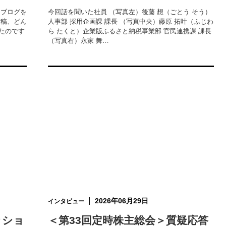
てブログを
今回話を聞いた社員 （写真左）後藤 想（ごとう そう）
投稿、どん
人事部 採用企画課 課長 （写真中央）藤原 拓叶（ふじわ
たのです
ら たくと）企業版ふるさと納税事業部 官民連携課 課長
（写真右）永家 舞…
2026年06月29日
インタビュー
ッショ
＜第33回定時株主総会＞質疑応答