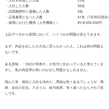
・入社を辞退した人数
23名
・入社した人数
56名
・試用期間中に退職した人数
9名
・正規雇用となった人数
41名（7月30日現在
・採用にかけた費用（人件費除く）
約18,000,000円
上記データから採用において、いくつかの問題が見えてきます。
まず、内定を出したが入社に至らなかった人。これは何の問題も
ないです。
ある意味、「当社の等身大」が先方に伝わっていると考えていま
すし、
私の内定率が高いのが少し問題かもしれません。
悩んだ末、他社に入社を決めた…理由は色々あるでしょうが、商
材、会社の文化、スタイル、給与体系、等々違ったならそれで良
しです。