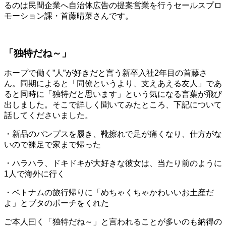
るのは民間企業へ自治体広告の提案営業を行うセールスプロ
モーション課・首藤晴菜さんです。
「独特だね～」
ホープで働く”人”が好きだと言う新卒入社2年目の首藤さ
ん。同期によると「同僚というより、支えあえる友人」であ
ると同時に「独特だと思います」という気になる言葉が飛び
出しました。そこで詳しく聞いてみたところ、下記について
話してくださいました。
・新品のパンプスを履き、靴擦れで足が痛くなり、仕方がな
いので裸足で家まで帰った
・ハラハラ、ドキドキが大好きな彼女は、当たり前のように
1人で海外に行く
・ベトナムの旅行帰りに「めちゃくちゃかわいいお土産だ
よ」とブタのポーチをくれた
ご本人曰く「独特だね～」と言われることが多いのも納得の