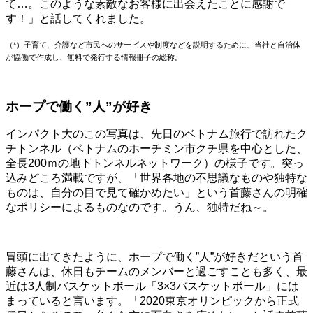
て…。このような素敵なお客様に出会えたことに感謝で
す！」と話してくれました。
（*）子育て、介護など市民へのサービスや制度などを説明するために、当社と自治体
が協働で作成し、無料で発行する情報冊子の総称。
ホープで働く”人”が好き
インパクト大のこの写真は、先日のベトナム旅行で訪れたク
チトンネル（ベトナムのホーチミン市クチ県を中心とした、
全長200ｍの地下トンネルネットワーク）の様子です。突っ
込みどころ満載ですが、「世界各地の不思議なものや独特な
ものは、自分の目で見て確かめたい」という首藤さんの明確
なポリシーによるものなのです。うん、独特だね～。
冒頭に出てきたように、ホープで働く”人”が好きだという首
藤さんは、休日もチームのメンバーと過ごすことも多く、最
近は
3人制バスケットボール「3×3バスケットボール」
には
まっていると言います。「
2020東京オリンピックから正式