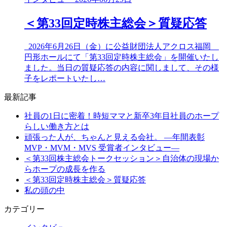
＜第33回定時株主総会＞質疑応答
2026年6月26日（金）に公益財団法人アクロス福岡
円形ホールにて「第33回定時株主総会」を開催いたし
ました。当日の質疑応答の内容に関しまして、その様
子をレポートいたし…
最新記事
社員の1日に密着！時短ママと新卒3年目社員のホープ
らしい働き方とは
頑張った人が、ちゃんと見える会社。 ―年間表彰
MVP・MVM・MVS 受賞者インタビュー―
＜第33回株主総会トークセッション＞自治体の現場か
らホープの成長を作る
＜第33回定時株主総会＞質疑応答
私の頭の中
カテゴリー