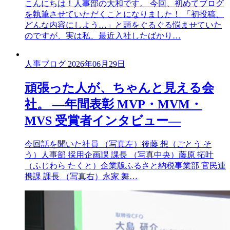
こんにちは！人事部の大和です。 今回、初めてブログ
を執筆させていただくことになりました！ 「初投稿、
どんな内容にしよう…」と頭をぐるぐる悩ませていた
のですが、実は私、最近入社したばかり…
人事ブログ
2026年06月29日
頑張った人が、ちゃんと見える会
社。 ―年間表彰 MVP・MVM・
MVS 受賞者インタビュー―
今回話を聞いた社員 （写真左）後藤 想（ごとう そ
う）人事部 採用企画課 課長 （写真中央）藤原 拓叶
（ふじわら たくと）企業版ふるさと納税事業部 官民連
携課 課長 （写真右）永家 舞…