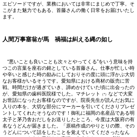
エピソードですが、
業務においては非常にまじめで丁寧。そ
こがまた魅力でもある、首藤さんの働く日常をお届けいたし
ます。
人間万事塞翁が馬 禍福は糾える縄の如し
“悪いことも良いことも次々とやってくる”をいう意味を持
つこの言葉を座右の銘としている首藤さん。仕事が忙しい時
や辛いと感じた時の励みにしておりその度に頭に浮かぶ大切
なお客様がいるそうです。愛知県における商材の販売に苦
戦、時間だけが過ぎていき、諦めかけていた頃に出会ったの
が、愛知県の歯科医院様でした。マチレット
などで大変
（
*
）
お世話になったお客様なのですが、院長先生が読んだお気に
入りの本を、大切な部分にマーカーを引いてくださりプレゼ
ントしてくれたそうなのです！御礼に福岡の名産品である明
太子と茅乃舎おだしをお送りしたところ、今度は大阪府の有
名なうどんが届きました。「原稿作成のやりとりの際、その
うどんについて話をしたことを覚えていてくださったなん