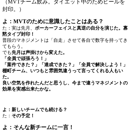
（MVTチーム飲み。ダイエット中のためビールを
封印。）
よ：MVTのために意識したことはある？
た：実は先月、
ポーカーフェイスと真逆の自分を演じた。寡
黙タイプ封印！
普段のマネジメントは「自走」させて各自で数字を持ってき
てもらう。
でも
先月は声掛けから変えた。
「全員で頑張ろう！」
「案件できた？」「達成できた？」「全員で解決しよう！」
棚町チーム、いつもと雰囲気違うって言ってくれる人もい
た。
良い空気を作れたんだと思うし、今まで違うマネジメントの
効果を実感出来たかな。
よ：新しいチームでも続ける？
た：
その予定！
よ：そんな新チームに一言！