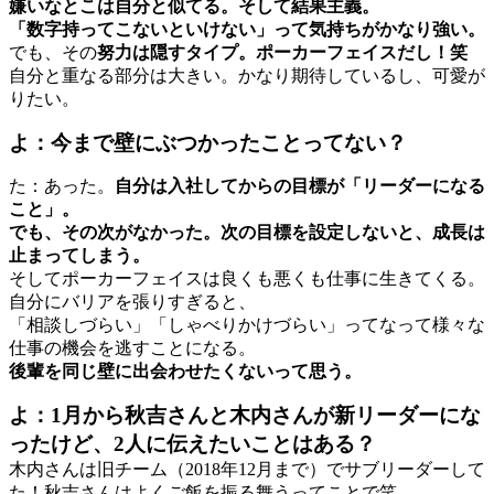
嫌いなとこは自分と似てる。そして結果主義。
「数字持ってこないといけない」って気持ちがかなり強い。
でも、その
努力は隠すタイプ。ポーカーフェイスだし！笑
自分と重なる部分は大きい。かなり期待しているし、可愛が
りたい。
よ：今まで壁にぶつかったことってない？
た：あった。
自分は入社してからの目標が「リーダーになる
こと」。
でも、その次がなかった。次の目標を設定しないと、成長は
止まってしまう。
そしてポーカーフェイスは良くも悪くも仕事に生きてくる。
自分にバリアを張りすぎると、
「相談しづらい」「しゃべりかけづらい」ってなって様々な
仕事の機会を逃すことになる。
後輩を同じ壁に出会わせたくないって思う。
よ：1月から秋吉さんと木内さんが新リーダーにな
ったけど、2人に伝えたいことはある？
木内さんは旧チーム（2018年12月まで）でサブリーダーして
た！秋吉さんはよくご飯を振る舞うってことで笑