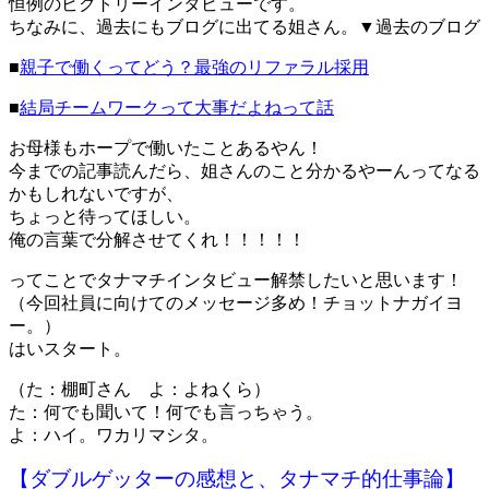
恒例のビクトリーインタビューです。
ちなみに、過去にもブログに出てる姐さん。▼過去のブログ
■
親子で働くってどう？最強のリファラル採用
■
結局チームワークって大事だよねって話
お母様もホープで働いたことあるやん！
今までの記事読んだら、姐さんのこと分かるやーんってなる
かもしれないですが、
ちょっと待ってほしい。
俺の言葉で分解させてくれ！！！！！
ってことでタナマチインタビュー解禁したいと思います！
（今回社員に向けてのメッセージ多め！チョットナガイヨ
ー。）
はいスタート。
（た：棚町さん よ：よねくら）
た：何でも聞いて！何でも言っちゃう。
よ：ハイ。ワカリマシタ。
【ダブルゲッターの感想と、タナマチ的仕事論】