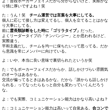
よ：普段ポーカーフェイスだから分からないけど、実際かな
り情に厚いですよね！笑
た：うん！笑
チーム運営では言葉を大事にしてる。
個人に応じて接し方は変えてるし、個人を立てることはかな
り大事にしてる。
前に
霊長類診断をした時に「ゴリラタイプ」
だった。
よくリーダータイプの「チンパンジー」とか思われるけど、
実際違う。
平和主義だし、チームを均一に保ちたいって思ってる。だか
ら意識を常にメンバーに向けている。
よ：いや、本当に良い意味で裏切られたというか笑
た：でもポーカーフェイスだからか、話しかけづらい雰囲気
のオーラはあるかも。
交流が偏ってるときはあるかな。だから「誰からも話しかけ
られる」ってなったらもっと自分も変わっていくんだろう
な。
よ：でも実際、コミュニケーション能力はかなり高いよね？
た：コミュニケーション能力は高いって自覚ある。
合コンで