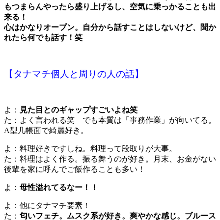
もつまらんやったら盛り上げるし、空気に乗っかることも出
来る！
心はかなりオープン。自分から話すことはしないけど、聞か
れたら何でも話す！笑
【タナマチ個人と周りの人の話】
よ：
見た目とのギャップすごいよね笑
た：よく言われる笑 でも本質は「事務作業」が向いてる。
A型几帳面で綺麗好き。
よ：料理好きですしね。料理って段取りが大事。
た：料理はよく作る。振る舞うのが好き。月末、お金がない
後輩を家に呼んでご飯作ることも多い！
よ：
母性溢れてるなー！！
よ：他にタナマチ要素！
た：
匂いフェチ。ムスク系が好き。爽やかな感じ。ブルース