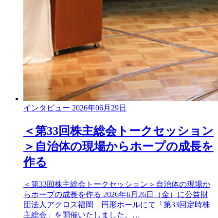
インタビュー
2026年06月29日
＜第33回株主総会トークセッション
＞自治体の現場からホープの成長を
作る
＜第33回株主総会トークセッション＞自治体の現場か
らホープの成長を作る 2026年6月26日（金）に公益財
団法人アクロス福岡 円形ホールにて「第33回定時株
主総会」を開催いたしました。…