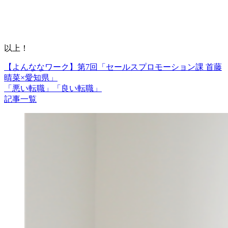
以上！
【よんななワーク】第7回「セールスプロモーション課 首藤
晴菜×愛知県」
「悪い転職」「良い転職」
記事一覧