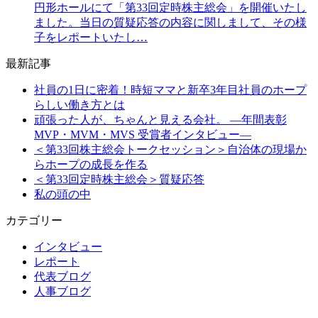
円形ホールにて「第33回定時株主総会」を開催いたし
ました。当日の質疑応答の内容に関しまして、その様
子をレポートいたし…
最新記事
社員の1日に密着！時短ママと新卒3年目社員のホープ
らしい働き方とは
頑張った人が、ちゃんと見える会社。 ―年間表彰
MVP・MVM・MVS 受賞者インタビュー―
＜第33回株主総会トークセッション＞自治体の現場か
らホープの成長を作る
＜第33回定時株主総会＞質疑応答
私の頭の中
カテゴリー
インタビュー
レポート
代表ブログ
人事ブログ