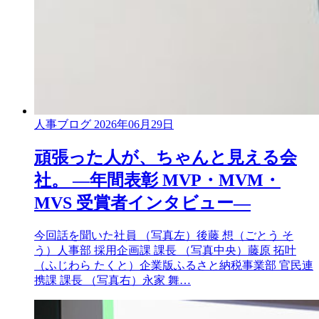
人事ブログ
2026年06月29日
頑張った人が、ちゃんと見える会
社。 ―年間表彰 MVP・MVM・
MVS 受賞者インタビュー―
今回話を聞いた社員 （写真左）後藤 想（ごとう そ
う）人事部 採用企画課 課長 （写真中央）藤原 拓叶
（ふじわら たくと）企業版ふるさと納税事業部 官民連
携課 課長 （写真右）永家 舞…