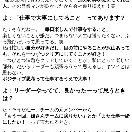
人。
その営業マンが良かったから会社乗り換えた！笑
よ：「仕事で大事にしてること」ってあります？
た：そうだねー。
「毎日楽しんで仕事をすること」
楽しくないことが嫌だ。つまらない人生は送りたくない。ぶ
っ飛びたいって思ってる。笑
私は
忙しい自分が好きだし、目の前にやることが沢山あって
も、それを一つずつクリアにしてくことが好き！
一つひとつ課題をクリアしていくことが、私にとって楽しい
部分。だからリーダーも頑張ろうって思えるし、キツイとは
思わない。
ポジティブ思考って仕事するうえで大事！
よ：リーダーやってて、良かったーって思うとき
は？
た：そうだねー。チームの元メンバーから
「もう一回、姐さんチームに戻りたい」とか「また仕事一緒
にしたい！」
って言われるとき。