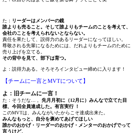
た：
リーダーはメンバーの鏡
誰よりも売ること。そして誰よりもチームのことを考えて、
会社のことを考えられないとならない。
責任を果たして、説得力のあるリーダーになってほしい。
尊敬される先輩になるためには、だれよりもチームのために
売り上げを立てる。
その背中を見て、部下は育つ。
よ：説得力ある。そろそろインタビュー締めに入ります！
【チームに一言とMVTについて】
よ：旧チームに一言！
た：そうだな… 。
先月月初に（12月に）みんなで立てた目
標、今回全員達成した。有言実行 ！
このMVTは、みんながいたからこそ達成出来た。
みんなもっと、自分を褒めてあげてほしい
誰かのおかげ・リーダーのおかげ・メンターのおかげでって
言うけど、