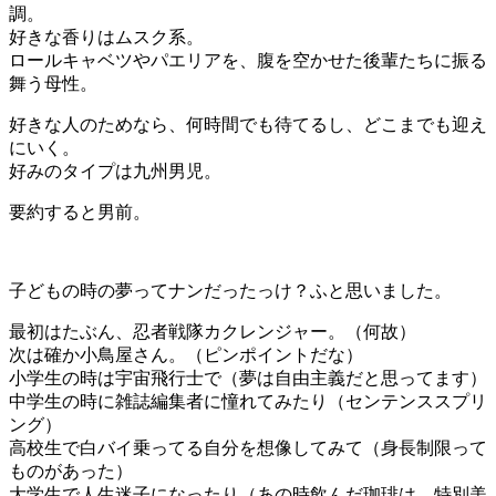
調。
好きな香りはムスク系。
ロールキャベツやパエリアを、腹を空かせた後輩たちに振る
舞う母性。
好きな人のためなら、何時間でも待てるし、どこまでも迎え
にいく。
好みのタイプは九州男児。
要約すると男前。
子どもの時の夢ってナンだったっけ？ふと思いました。
最初はたぶん、忍者戦隊カクレンジャー。（何故）
次は確か小鳥屋さん。（ピンポイントだな）
小学生の時は宇宙飛行士で（夢は自由主義だと思ってます）
中学生の時に雑誌編集者に憧れてみたり（センテンススプリ
ング）
高校生で白バイ乗ってる自分を想像してみて（身長制限って
ものがあった）
大学生で人生迷子になったり（あの時飲んだ珈琲は、特別美