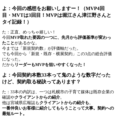
よ：今回の感想をお願いしますー！（MVP4回
目・MVTは3回目！MVPは堀江さん津江野さんと
タイ記録！）
た：正直、めっちゃ嬉しい！
今回
MVP取れた要因の一つに、先月から評価基準が変わっ
たこと
があるかな。
今までは「新規契約数」が評価軸だった。
でも今回から「新規・既存・横展契約」この3点の総合評価
になった。
だから
リーダーもMVPを狙いやすくなった！
よ：今回契約本数33本って鬼のような数字だった
けど、契約取る秘訣ってあります？
た：33本の内訳は、一つは札幌市の子育て媒体は既存企業の
確認や
クライアントからの紹介
。
他は宮城県広報誌も
クライアントからの紹介も
。
一番仲良いお客様に紹介してもらうことって大事。契約への
最短ルート。