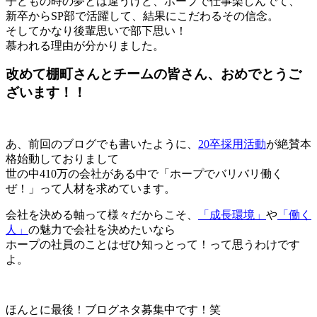
子どもの時の夢とは違うけど、ホープで仕事楽しんでて、
新卒からSP部で活躍して、結果にこだわるその信念。
そしてかなり後輩思いで部下思い！
慕われる理由が分かりました。
改めて棚町さんとチームの皆さん、おめでとうご
ざいます！！
あ、前回のブログでも書いたように、
20卒採用活動
が絶賛本
格始動しておりまして
世の中410万の会社がある中で「ホープでバリバリ働く
ぜ！」って人材を求めています。
会社を決める軸って様々だからこそ、
「成長環境」
や
「働く
人」
の魅力で会社を決めたいなら
ホープの社員のことはぜひ知っとって！って思うわけです
よ。
ほんとに最後！ブログネタ募集中です！笑