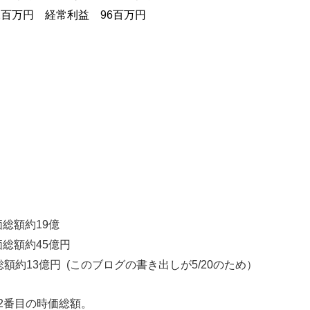
62百万円 経常利益 96百万円
額約19億
額約45億円
総額約13億円 (このブログの書き出しが5/20のため）
2番目の時価総額。