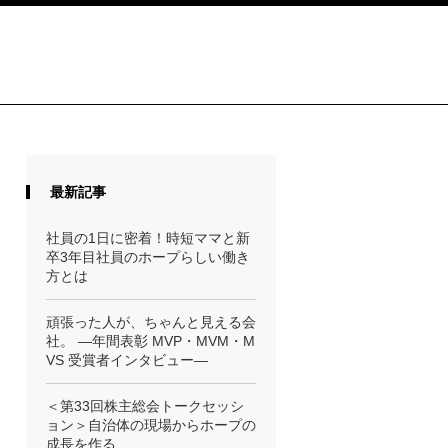
最新記事
社員の1日に密着！時短ママと新
卒3年目社員のホープらしい働き
方とは
頑張った人が、ちゃんと見える会
社。 ―年間表彰 MVP・MVM・M
VS 受賞者インタビュー―
＜第33回株主総会トークセッシ
ョン＞自治体の現場からホープの
成長を作る