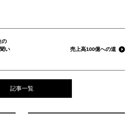
位の
聞い
売上高100億への道
記事一覧