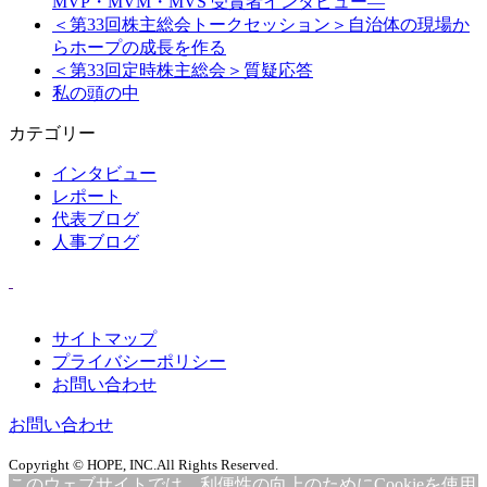
MVP・MVM・MVS 受賞者インタビュー―
＜第33回株主総会トークセッション＞自治体の現場か
らホープの成長を作る
＜第33回定時株主総会＞質疑応答
私の頭の中
カテゴリー
インタビュー
レポート
代表ブログ
人事ブログ
サイトマップ
プライバシーポリシー
お問い合わせ
お問い合わせ
Copyright © HOPE, INC.All Rights Reserved.
このウェブサイトでは、利便性の向上のためにCookieを使用