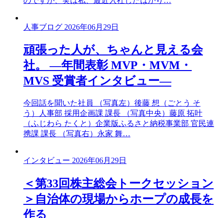
のですが、実は私、最近入社したばかり…
人事ブログ
2026年06月29日
頑張った人が、ちゃんと見える会
社。 ―年間表彰 MVP・MVM・
MVS 受賞者インタビュー―
今回話を聞いた社員 （写真左）後藤 想（ごとう そ
う）人事部 採用企画課 課長 （写真中央）藤原 拓叶
（ふじわら たくと）企業版ふるさと納税事業部 官民連
携課 課長 （写真右）永家 舞…
インタビュー
2026年06月29日
＜第33回株主総会トークセッション
＞自治体の現場からホープの成長を
作る