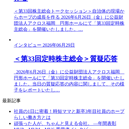
＜第33回株主総会トークセッション＞自治体の現場か
らホープの成長を作る 2026年6月26日（金）に公益財
団法人アクロス福岡 円形ホールにて「第33回定時株
主総会」を開催いたしました。…
インタビュー
2026年06月29日
＜第33回定時株主総会＞質疑応答
2026年6月26日（金）に公益財団法人アクロス福岡
円形ホールにて「第33回定時株主総会」を開催いたし
ました。当日の質疑応答の内容に関しまして、その様
子をレポートいたし…
最新記事
社員の1日に密着！時短ママと新卒3年目社員のホープ
らしい働き方とは
頑張った人が、ちゃんと見える会社。 ―年間表彰