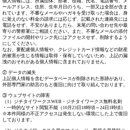
個人情報には、所属団体、部署、役職、氏名、電話番号、メ
ールアドレス、住所、生年月日のうち、一部又は全部が含ま
れています。不審なメールやハガキを受け取った場合は、身
に覚えのない料金の請求には応じず、記載された連絡先には
電話をせず、不安がありましたら、末尾の問い合わせ先や最
寄りの警察署にご相談ください。また、不審なメールの添付
ファイルの開封やリンク先にはアクセスせず、削除するよう
にしてください。
なお、要配慮個人情報や、クレジットカード情報などの財産
的被害が生じる情報は取得・保有していないため、上記の漏
洩のおそれがある個人情報に含まれておりません。
② データの滅失
上記個人情報を含むデータベースが削除された形跡があり、
外部専門家の助言のもと復旧に向けて取り組んでおります。
③ ウェブサイトの障害
（1）ジチタイワークスWEB・ジチタイワークス無料名刺
・一時的なサイト閲覧不能（10月23日18時頃～24日1時頃）
※本件同様の不正アクセスは発生しない環境にした上で復旧
しております。