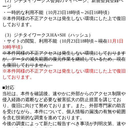
（2）ジチタイワークス会員のマイページ、新規会員登録ペ
ージ
・一時的な利用不能（10月23日18時頃～26日16時頃）
※本件同様の不正アクセスは発生しない環境にした上で復旧
しております。
（3）ジチタイワークスHA×SH（ハッシュ）
・サイトの閲覧、利用不能（10月23日18時頃～
現在
11月1日
10時半頃
）
※本件同様の不正アクセスは発生しない環境にしております
が、データの滅失範囲の復元作業を継続しているため、現在
も復旧しておりません。
※本件同様の不正アクセスは発生しない環境にした上で復旧
しております。
■対応
当社は、本件を確認後、速やかに外部からのアクセス制限や
侵入経路の遮断など必要な被害拡大の防止措置を講じてお
り、復旧に向けて努めております。また、外部専門家の助言
を受けながら、本件について、個人情報の漏洩の有無や範囲
を含む技術的な調査を進めております。
今後の調査によって新たに報告すべき事項が判明次第、速や