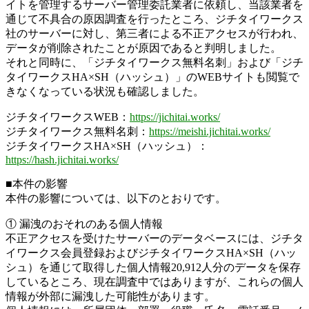
イトを管理するサーバー管理委託業者に依頼し、当該業者を
通じて不具合の原因調査を行ったところ、ジチタイワークス
社のサーバーに対し、第三者による不正アクセスが行われ、
データが削除されたことが原因であると判明しました。
それと同時に、「ジチタイワークス無料名刺」および「ジチ
タイワークスHA×SH（ハッシュ）」のWEBサイトも閲覧で
きなくなっている状況も確認しました。
ジチタイワークスWEB：
https://jichitai.works/
ジチタイワークス無料名刺：
https://meishi.jichitai.works/
ジチタイワークスHA×SH（ハッシュ）：
https://hash.jichitai.works/
■本件の影響
本件の影響については、以下のとおりです。
① 漏洩のおそれのある個人情報
不正アクセスを受けたサーバーのデータベースには、ジチタ
イワークス会員登録およびジチタイワークスHA×SH（ハッ
シュ）を通じて取得した個人情報20,912人分のデータを保存
しているところ、現在調査中ではありますが、これらの個人
情報が外部に漏洩した可能性があります。