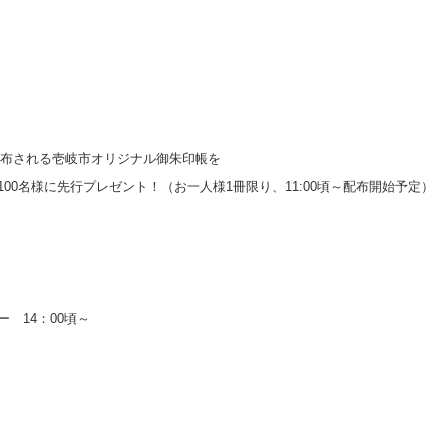
で配布される壱岐市オリジナル御朱印帳を
00名様に先行プレゼント！（お一人様1冊限り、11:00頃～配布開始予定）
 14：00頃～