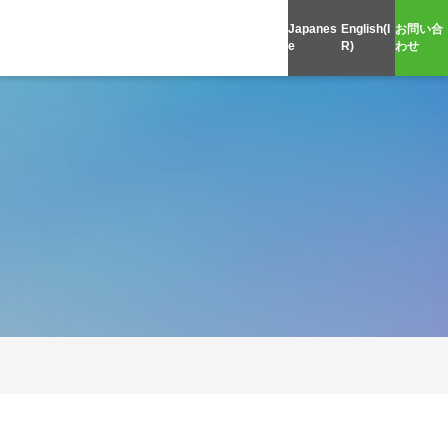
Japanes
English(I
お問い合
e
R)
わせ