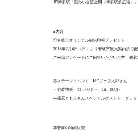
JR博多駅「賑わい交流空間（博多駅前広場）」
●内容
①壱岐市オリジナル御朱印帳プレゼント
2018年2月4日（日）より壱岐市観光案内所
ご来場アンケートにご回答いただいた方、先着1
②ステージイベント MCジェフ太郎さん
－壱岐神楽 11：00頃～、16：00頃～
―篠原ともえさんスペシャルゲストトークショー
③壱岐の物産販売