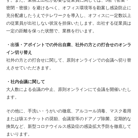
す。また、業務上出社が必要な従業員に関しては、3密（密集・
密閉・密接）を避けるべく、オフィス環境等を勘案し感染防止に
充分配慮したうえでテレワークを導入し、オフィスに一定数以上
の従業員が出社しない状況を担保いたします。出社する従業員は
一定の距離を保った状態で、業務を行います。
・出張・アポイントでの外出自粛、社外の方との打合せのオンラ
イン切り替え
社外の方との打合せに関して、原則オンラインでの会議へ切り替
えさせていただきます。
・社内会議に関して
大人数による会議の中止、原則オンラインにて会議を開催いたし
ます。
その他に、手洗い・うがいの徹底、アルコール消毒、マスク着用
または咳エチケットの奨励、会議室等のドアノブ除菌、定期的な
換気など、新型コロナウイルス感染症の感染拡大予防を徹底して
まいります。