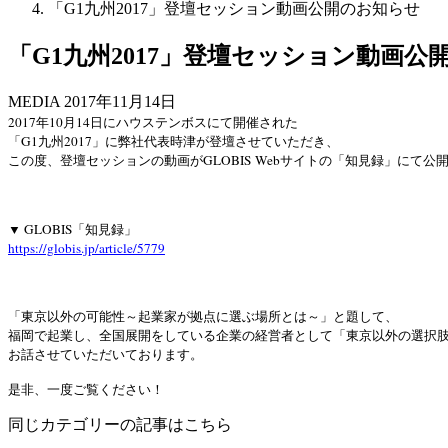
「G1九州2017」登壇セッション動画公開のお知らせ
「G1九州2017」登壇セッション動画公
MEDIA
2017年11月14日
2017年10月14日にハウステンボスにて開催された
「G1九州2017」に弊社代表時津が登壇させていただき、
この度、登壇セッションの動画がGLOBIS
Web
サイトの「知見録」にて公
▼ GLOBIS「知見録」
https://globis.jp/article/5779
「東京以外の可能性～起業家が拠点に選ぶ場所とは～」と題して、
福岡で起業し、全国展開をしている企業の経営者として「東京以外の選択
お話させていただいております。
是非、一度ご覧ください！
同じカテゴリーの記事はこちら