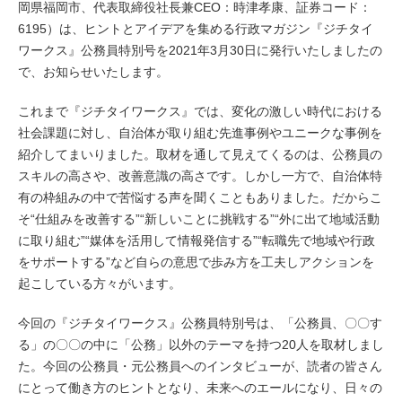
岡県福岡市、代表取締役社長兼CEO：時津孝康、証券コード：
6195）は、ヒントとアイデアを集める行政マガジン『ジチタイ
ワークス』公務員特別号を2021年3月30日に発行いたしましたの
で、お知らせいたします。
これまで『ジチタイワークス』では、変化の激しい時代における
社会課題に対し、自治体が取り組む先進事例やユニークな事例を
紹介してまいりました。取材を通して見えてくるのは、公務員の
スキルの高さや、改善意識の高さです。しかし一方で、自治体特
有の枠組みの中で苦悩する声を聞くこともありました。だからこ
そ“仕組みを改善する”“新しいことに挑戦する”“外に出て地域活動
に取り組む”“媒体を活用して情報発信する”“転職先で地域や行政
をサポートする”など自らの意思で歩み方を工夫しアクションを
起こしている方々がいます。
今回の『ジチタイワークス』公務員特別号は、「公務員、〇〇す
る」の〇〇の中に「公務」以外のテーマを持つ20人を取材しまし
た。今回の公務員・元公務員へのインタビューが、読者の皆さん
にとって働き方のヒントとなり、未来へのエールになり、日々の