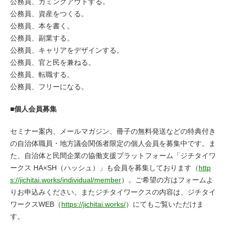
公務員、カミングアウトする。
公務員、資産をつくる。
公務員、本を書く。
公務員、副業する。
公務員、キャリアをデザインする。
公務員、官と民を兼ねる。
公務員、転職する。
公務員、フリーになる。
■個人会員募集
セミナー案内、メールマガジン、冊子の無料発送などの特典付き
の自治体職員・地方議会関係者限定の個人会員を募集中です。ま
た、自治体と民間企業の協働支援プラットフォーム「ジチタイワ
ークス HA×SH（ハッシュ）」も会員を募集しております（
http
s://jichitai.works/individual/member
）。ご希望の方はフォームよ
りお申込みください。またジチタイワークスの内容は、ジチタイ
ワークスWEB（
https://jichitai.works/
）にてもご覧いただけま
す。