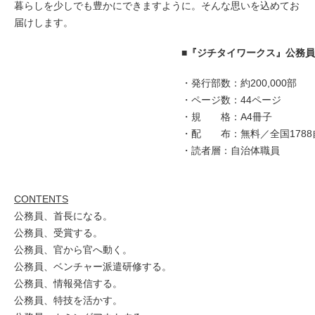
暮らしを少しでも豊かにできますように。そんな思いを込めてお
届けします。
■『ジチタイワークス』公務
・発行部数：約200,000部
・ページ数：44ページ
・規 格：A4冊子
・配 布：無料／全国178
・読者層：自治体職員
CON
TENTS
公務員、首長になる。
公務員、受賞する。
公務員、官から官へ動く。
公務員、ベンチャー派遣研修する。
公務員、情報発信する。
公務員、特技を活かす。