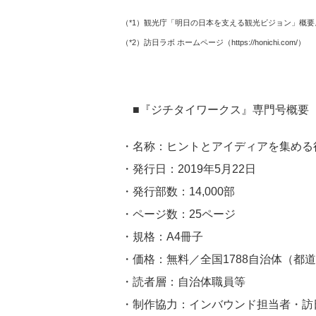
（*1）観光庁「明日の日本を支える観光ビジョン」概要
（*2）訪日ラボ ホームページ（
https://honichi.com/
）
■『ジチタイワークス』専門号概要
・名称：ヒントとアイディアを集める
・発行日：2019年5月22日
・発行部数：14,000部
・ページ数：25ページ
・規格：A4冊子
・価格：無料／全国1788自治体（都
・読者層：自治体職員等
・制作協力：インバウンド担当者・訪