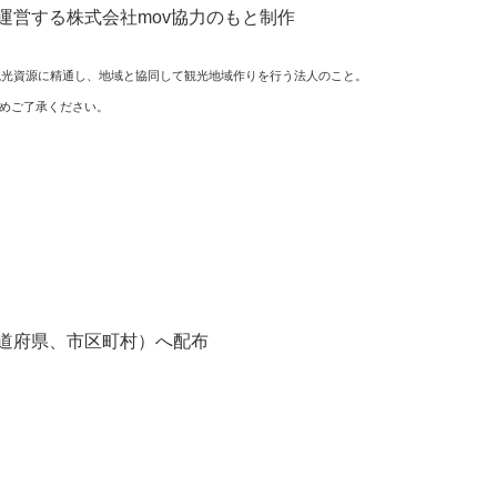
運営する株式会社mov協力のもと制作
ationの略称で、観光資源に精通し、地域と協同して観光地域作りを行う法人のこと。
めご了承ください。
（都道府県、市区町村）へ配布