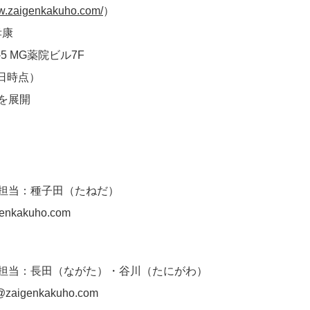
ww.zaigenkakuho.com
/
）
孝康
5 MG薬院ビル7F
末日時点）
を展開
担当：種子田（たねだ）
enkakuho.com
 担当：長田（ながた）・谷川（たにがわ）
@zaigenkakuho.com