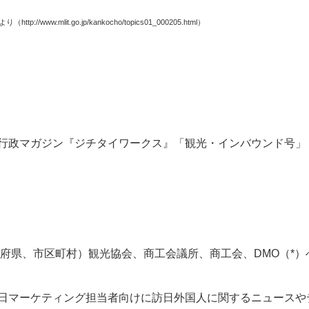
より（
http://www.mlit.go.jp/kankocho/topics01_000205.html
）
行政マガジン『ジチタイワークス』「観光・インバウンド号」
道府県、市区町村）観光協会、商工会議所、商工会、DMO（*）
日マーケティング担当者向けに訪日外国人に関するニュースや