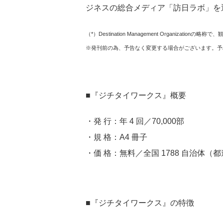
ジネスの総合メディア「訪日ラボ」を
（*）Destination Management Organiz
※発刊前の為、予告なく変更する場合がございます。予
■『ジチタイワークス』概要
・発 行：年 4 回／70,000部
・規 格：A4 冊子
・価 格：無料／全国 1788 自治体
■『ジチタイワークス』の特徴