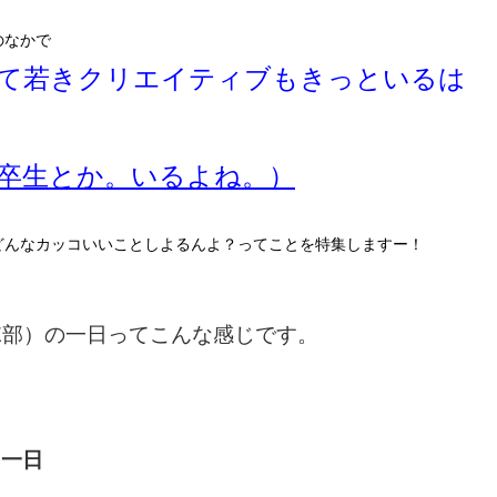
のなかで
て若きクリエイティブもきっといるは
0卒生とか。いるよね。
）
どんなカッコいいことしよるんよ？ってことを特集しますー！
E部）の一日ってこんな感じです。
る一日