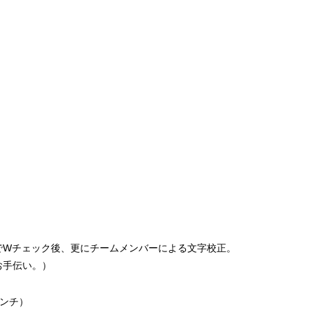
でWチェック後、更にチームメンバーによる文字校正。
お手伝い。）
ンチ）