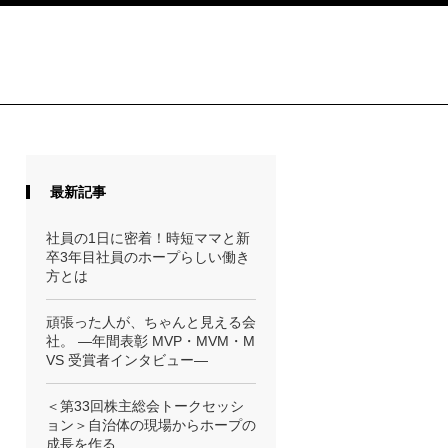
最新記事
社員の1日に密着！時短ママと新
卒3年目社員のホープらしい働き
方とは
頑張った人が、ちゃんと見える会
社。 ―年間表彰 MVP・MVM・M
VS 受賞者インタビュー―
＜第33回株主総会トークセッシ
ョン＞自治体の現場からホープの
成長を作る