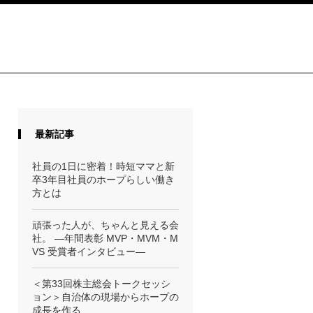
最新記事
社員の1日に密着！時短ママと新
卒3年目社員のホープらしい働き
方とは
頑張った人が、ちゃんと見える会
社。 ―年間表彰 MVP・MVM・M
VS 受賞者インタビュー―
＜第33回株主総会トークセッシ
ョン＞自治体の現場からホープの
成長を作る