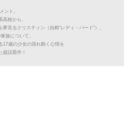
ラメント。
系高校から、
を夢見るクリスティン（自称“レディ・バード”）。
や家族について、
る17歳の少女の揺れ動く心情を
た超話題作！