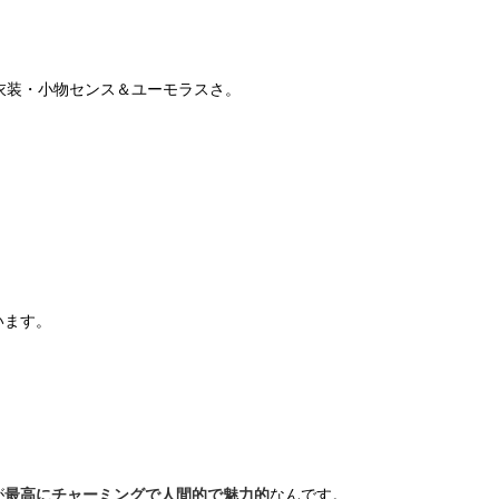
衣装・小物センス＆ユーモラスさ。
います。
が
最高にチャーミングで人間的で魅力的
なんです。